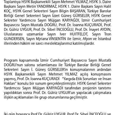
Toplantıya HSYK Başkanvekili Sayın Mehmet YILMAZ, HSYK 3. Daire
Başkanı Sayın Metin YANDIRMAZ, HSYK 1. Daire Başkanı Sayın Halil
KOÇ, HSYK Genel Sekreteri Sayın Bilgin BAŞARAN, Türkiye Barolar
Birliği Genel Sekreteri Sayın İzzet Güneş GÜRSELER, HSYK Genel
Sekreter Yardımcısı Sayın Müjgan KARYAĞDI, İzmir Cumhuriyet
Başsavcısı Sayın Mustafa DOĞRU, Prof. Dr. İoanna KUÇURADİ, Prof.
Dr. Gülriz UYGUR, Prof. Dr. Sibel İNCEOĞLU, Prof. Dr. İnayet AYDIN,
Uluslararası uzamanlar Sayın Iver HUITFELDT, Sayın Tron
GUNDERSEN, Sayın Mjriana VİNSENTİN ile İzmir, Afyon ve İstanbul
illerinden hâkim ve savcı meslektaşlarımız katılmışlardır.
Program kapsamında İzmir Cumhuriyet Başsavcısı Sayın Mustafa
DOĞRU’nun salonu selamlaması ile Türkiye Barolar Birliği Genel
Sekreteri Sayın İ. Güneş GÜRSELER’in konuşmalarının ardından
HSYK Başkanvekili Sayın Mehmet YILMAZ açılış konuşmasını
yapmış, Prof. Dr. İoanna KUÇURADİ "Yargıda Etik Sorunları ve İnsan
Hakları" konulu bir sunum gerçekleştirmiştir. HSYK Genel Sekreter
Yardımcısı Sayın Müjgan KARYAĞDI tarafından projenin tanıtımı
yapıldıktan sonra Prof. Dr. Gülriz UYGUR’un yapılacak çalışmalara
ilişkin açıklamaları ile grup oturumlarına geçilmiştir.
İki gün boyunca Prof Dr. Gülriz UYGUR, Prof Dr. Sibel İNCEOĞLU ve