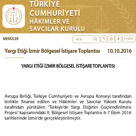
TÜRKİYE
CUMHURİYETİ
HÂKİMLER VE
SAVCILAR KURULU
English
MENÜLER
Yargı Etiği İzmir Bölgesel İstişare Toplantısı
10.10.2016
YARGI ETİĞİ İZMİR BÖLGESEL İSTİŞARE TOPLANTISI
Avrupa Birliği, Türkiye Cumhuriyeti ve Avrupa Konseyi tarafından
birlikte finanse edilen ve Hâkimler ve Savcılar Yüksek Kurulu
tarafından yürütülen ‘Türkiye’de Yargı Etiğinin Güçlendirilmesi
Projesi’ kapsamındaki II. Bölgesel İstişare Toplantısı 6-7 Ekim 2016
tarihlerinde İzmir’de gerçekleştirilmiştir.