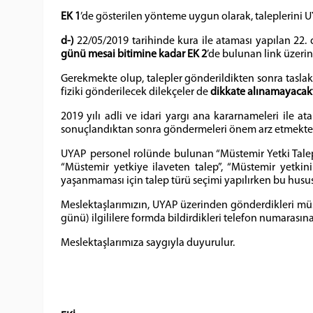
EK 1
’de gösterilen yönteme uygun olarak, taleplerini
d-)
22/05/2019 tarihinde kura ile ataması yapılan 22. 
günü mesai bitimine kadar EK 2
’de bulunan link üzeri
Gerekmekte olup, talepler gönderildikten sonra taslak
fiziki gönderilecek dilekçeler de
dikkate alınamayacakt
2019 yılı adli ve idari yargı ana kararnameleri ile a
sonuçlandıktan sonra göndermeleri önem arz etmekted
UYAP personel rolünde bulunan “Müstemir Yetki Talep
“Müstemir yetkiye ilaveten talep”, “Müstemir yetkini
yaşanmaması için talep türü seçimi yapılırken bu husu
Meslektaşlarımızın, UYAP üzerinden gönderdikleri müst
günü) ilgililere formda bildirdikleri telefon numarasına m
Meslektaşlarımıza saygıyla duyurulur.