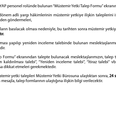
 UYAP personel rolünde bulunan “Müstemir Yetki Talep Formu” ekranı
dönem adli yargı hâkimlerinin müstemir yetkiye ilişkin taleplerini 
nden göndermeleri,
ların basılacak olması nedeniyle, bu tarihten sonra müstemir yetkiy
ır.
taması yapılıp yeniden inceleme talebinde bulunan meslektaşlarımız
ir.
 Formu” ekranından talepte bulunacak meslektaşlarımızın, talep tü
n kaldırılması talebi”, “Yeniden inceleme talebi”, “İtiraz talebi
sa dikkat etmeleri gerekmektedir.
emir yetki talepleri Müstemir Yetki Bürosuna ulaştıktan sonra,
24 
esajla, talep formlarının ulaştığına ilişkin bilgi verilecektir.