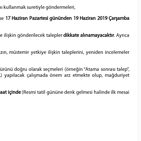
nı kullanmak suretiyle göndermeleri,
ise
17 Haziran Pazartesi gününden 19 Haziran 2019 Çarşamba
e ilişkin gönderilecek talepler
dikkate alınamayacaktır
. Ayrıca
ın, müstemir yetkiye ilişkin taleplerini, yeniden incelemeler
rünü doğru olarak seçmeleri (örneğin “Atama sonrası talep”,
” vb.) yapılacak çalışmada önem arz etmekte olup, mağduriyet
saat içinde
(Resmi tatil gününe denk gelmesi halinde ilk mesai