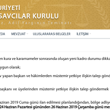
RİYETİ
SAVCILAR KURULU
ız, Adil Yargının Teminatı
ZDA
MEVZUAT
ULUSLARARASI BELGELER
İLETİŞİM
ilen kura ve kararnameler sonrasında oluşan yeni kadro durumu dikka
uygun olarak;
ev yapan başkan ve hâkimlerden müstemir yetkiye ilişkin talep gön
şkanı ve üyelerinden müstemir yetkiye ilişkin talep göndermek 
aziran 2019 Cuma günü ilan edilmesi planlandığından, bölge adli
24 Haziran Pazartesi gününden
26 Haziran 2019 Çarşamba günü mes