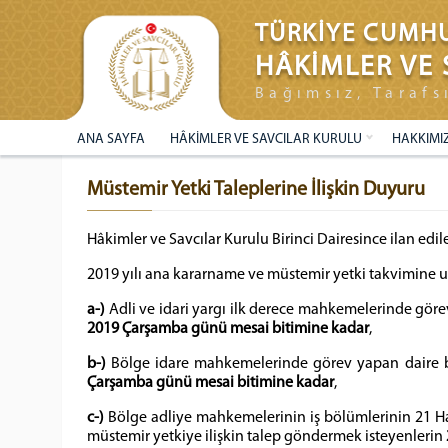
TÜRKİYE CUMHU
HÂKİMLER VE 
Bağımsız, Tarafs
ANA SAYFA
HÂKİMLER VE SAVCILAR KURULU
HAKKIMI
Müstemir Yetki Taleplerine İlişkin Duyuru
Hâkimler ve Savcılar Kurulu Birinci Dairesince ilan ed
2019 yılı ana kararname ve müstemir yetki takvimine 
a-)
Adli ve idari yargı ilk derece mahkemelerinde gör
2019 Çarşamba günü mesai bitimine kadar
,
b-)
Bölge idare mahkemelerinde görev yapan daire ba
Çarşamba günü mesai bitimine kadar
,
c-)
Bölge adliye mahkemelerinin iş bölümlerinin 21 H
müstemir yetkiye ilişkin talep göndermek isteyenlerin