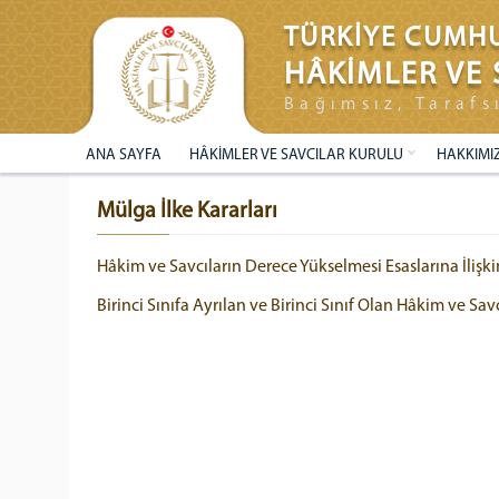
TÜRKİYE CUMHU
HÂKİMLER VE 
Bağımsız, Tarafs
ANA SAYFA
HÂKİMLER VE SAVCILAR KURULU
HAKKIMI
Mülga İlke Kararları
Hâkim ve Savcıların Derece Yükselmesi Esaslarına İlişki
Birinci Sınıfa Ayrılan ve Birinci Sınıf Olan Hâkim ve Sa