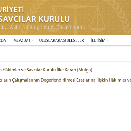
RİYETİ
SAVCILAR KURULU
ız, Adil Yargının Teminatı
ZDA
MEVZUAT
ULUSLARARASI BELGELER
İLETİŞİM
n Hâkimler ve Savcılar Kurulu İlke Kararı (Mülga)
vcıların Çalışmalarının Değerlendirilmesi Esaslarına İlişkin Hâkimler v