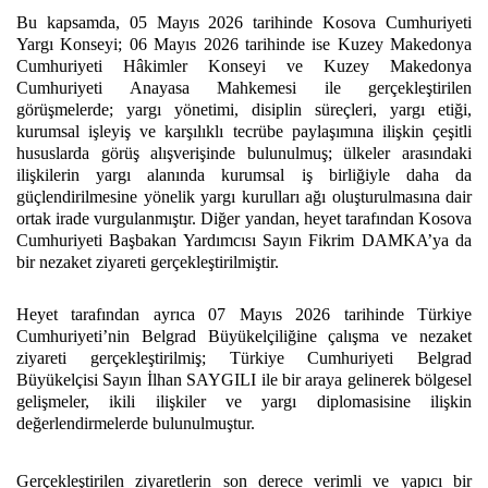
Bu kapsamda, 05 Mayıs 2026 tarihinde Kosova Cumhuriyeti
Yargı Konseyi; 06 Mayıs 2026 tarihinde ise Kuzey Makedonya
Cumhuriyeti Hâkimler Konseyi ve Kuzey Makedonya
Cumhuriyeti Anayasa Mahkemesi ile gerçekleştirilen
görüşmelerde; yargı yönetimi, disiplin süreçleri, yargı etiği,
kurumsal işleyiş ve karşılıklı tecrübe paylaşımına ilişkin çeşitli
hususlarda görüş alışverişinde bulunulmuş; ülkeler arasındaki
ilişkilerin yargı alanında kurumsal iş birliğiyle daha da
güçlendirilmesine yönelik yargı kurulları ağı oluşturulmasına dair
ortak irade vurgulanmıştır. Diğer yandan, heyet tarafından Kosova
Cumhuriyeti Başbakan Yardımcısı Sayın Fikrim DAMKA’ya da
bir nezaket ziyareti gerçekleştirilmiştir.
Heyet tarafından ayrıca 07 Mayıs 2026 tarihinde Türkiye
Cumhuriyeti’nin Belgrad Büyükelçiliğine çalışma ve nezaket
ziyareti gerçekleştirilmiş; Türkiye Cumhuriyeti Belgrad
Büyükelçisi Sayın İlhan SAYGILI ile bir araya gelinerek bölgesel
gelişmeler, ikili ilişkiler ve yargı diplomasisine ilişkin
değerlendirmelerde bulunulmuştur.
Gerçekleştirilen ziyaretlerin son derece verimli ve yapıcı bir