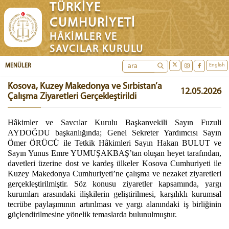
TÜRKİYE
CUMHURİYETİ
HÂKİMLER VE
SAVCILAR KURULU
English
MENÜLER
Kosova, Kuzey Makedonya ve Sırbistan’a
12.05.2026
Çalışma Ziyaretleri Gerçekleştirildi
Hâkimler ve Savcılar Kurulu Başkanvekili Sayın Fuzuli
AYDOĞDU başkanlığında; Genel Sekreter Yardımcısı Sayın
Ömer ÖRÜCÜ ile Tetkik Hâkimleri Sayın Hakan BULUT ve
Sayın Yunus Emre YUMUŞAKBAŞ’tan oluşan heyet tarafından,
davetleri üzerine dost ve kardeş ülkeler Kosova Cumhuriyeti ile
Kuzey Makedonya Cumhuriyeti’ne çalışma ve nezaket ziyaretleri
gerçekleştirilmiştir. Söz konusu ziyaretler kapsamında, yargı
kurumları arasındaki ilişkilerin geliştirilmesi, karşılıklı kurumsal
tecrübe paylaşımının artırılması ve yargı alanındaki iş birliğinin
güçlendirilmesine yönelik temaslarda bulunulmuştur.