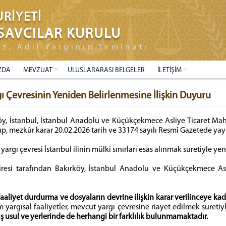
RİYETİ
SAVCILAR KURULU
ız, Adil Yargının Teminatı
ZDA
MEVZUAT
ULUSLARARASI BELGELER
İLETİŞİM
ı Çevresinin Yeniden Belirlenmesine İlişkin Duyuru
y, İstanbul, İstanbul Anadolu ve Küçükçekmece Asliye Ticaret Mahk
olup, mezkûr karar 20.02.2026 tarih ve 33174 sayılı Resmî Gazetede yay
argı çevresi İstanbul ilinin mülki sınırları esas alınmak suretiyle yen
resi tarafından Bakırköy, İstanbul Anadolu ve Küçükçekmece Asl
faaliyet durdurma ve dosyaların devrine ilişkin karar verilinceye kad
rgısal faaliyetler, mevcut yargı çevresine riayet edilmek suretiyl
ş usul ve yerlerinde de herhangi bir farklılık bulunmamaktadır.