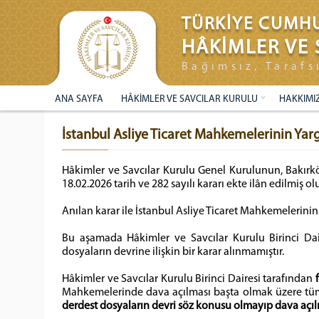
TÜRKİYE CUMHU
HÂKİMLER VE 
Bağımsız, Tarafs
ANA SAYFA
HÂKİMLER VE SAVCILAR KURULU
HAKKIMI
İstanbul Asliye Ticaret Mahkemelerinin Yarg
Hâkimler ve Savcılar Kurulu Genel Kurulunun, Bakırkö
18.02.2026 tarih ve 282 sayılı kararı ekte ilân edilmiş 
Anılan karar ile İstanbul Asliye Ticaret Mahkemelerinin y
Bu aşamada Hâkimler ve Savcılar Kurulu Birinci Dai
dosyaların devrine ilişkin bir karar alınmamıştır.
Hâkimler ve Savcılar Kurulu Birinci Dairesi tarafından
Mahkemelerinde dava açılması başta olmak üzere tüm ya
derdest dosyaların devri söz konusu olmayıp dava açılı