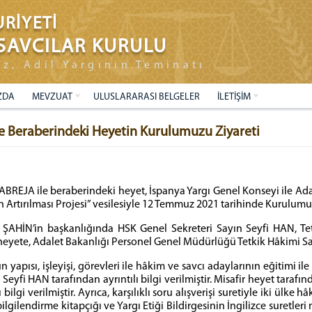
RİYETİ
SAVCILAR KURULU
ız, Adil Yargının Teminatı
ZDA
MEVZUAT
ULUSLARARASI BELGELER
İLETİŞİM
 ve Beraberindeki Heyetin Kurulumuzu Ziyareti
CABREJA ile beraberindeki heyet, İspanya Yargı Genel Konseyi ile A
 Artırılması Projesi” vesilesiyle 12 Temmuz 2021 tarihinde Kurulumuza
n ŞAHİN’in başkanlığında HSK Genel Sekreteri Sayın Seyfi HAN, T
 heyete, Adalet Bakanlığı Personel Genel Müdürlüğü Tetkik Hâkimi S
yapısı, işleyişi, görevleri ile hâkim ve savcı adaylarının eğitimi i
yfi HAN tarafından ayrıntılı bilgi verilmiştir. Misafir heyet tarafın
lgi verilmiştir. Ayrıca, karşılıklı soru alışverişi suretiyle iki ülke
gilendirme kitapçığı ve Yargı Etiği Bildirgesinin İngilizce suretleri mi