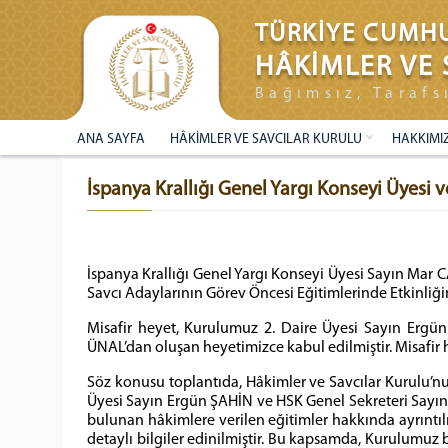
TÜRKİYE CUMHU
HÂKİMLER VE 
Bağımsız, Tarafs
ANA SAYFA
HÂKİMLER VE SAVCILAR KURULU
HAKKIMI
İspanya Krallığı Genel Yargı Konseyi Üyesi
İspanya Krallığı Genel Yargı Konseyi Üyesi Sayın Mar 
Savcı Adaylarının Görev Öncesi Eğitimlerinde Etkinliğin
Misafir heyet, Kurulumuz 2. Daire Üyesi Sayın Ergü
ÜNAL’dan oluşan heyetimizce kabul edilmiştir. Misafir
Söz konusu toplantıda, Hâkimler ve Savcılar Kurulu’nun 
Üyesi Sayın Ergün ŞAHİN ve HSK Genel Sekreteri Sayın Se
bulunan hâkimlere verilen eğitimler hakkında ayrıntılı bi
detaylı bilgiler edinilmiştir. Bu kapsamda, Kurulumuz bil