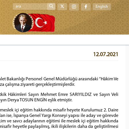
English
12.07.2021
dalet Bakanlığı Personel Genel Müdürlüğü arasındaki “Hâkim Ve
 çalışma ziyareti gerçekleştirmişlerdir.
etkik Hâkimleri Sayın Mehmet Emre SARIYILDIZ ve Sayın Veli
ayın Derya TOSUN ENGİN eşlik etmiştir.
le meslek içi eğitim hakkında misafir heyete Kurulumuz 2. Daire
dan ise, İspanya Genel Yargı Konseyi yapısı ile aday ve görevde
 hâkim ve savcı adaylarının eğitimi ile meslek içi eğitim hakkında
safir heyetle paylaşılmış, ikili ilişkilerin daha da geliştirilmesi