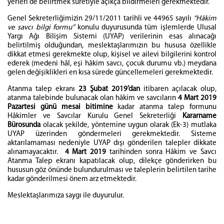
yerleri de belirtmek suretiyle açıkça bildirmeleri gerekmektedir.
Genel Sekreterliğimizin 29/11/2011 tarihli ve 44965 sayılı
“Hâkim
ve savcı bilgi formu”
konulu duyurusunda tüm işlemlerde Ulusal
Yargı Ağı Bilişim Sistemi (UYAP) verilerinin esas alınacağı
belirtilmiş olduğundan, meslektaşlarımızın bu hususa özellikle
dikkat etmesi gerekmekte olup, kişisel ve ailevi bilgilerini kontrol
ederek (medeni hâl, eşi hâkim savcı, çocuk durumu vb.) meydana
gelen değişiklikleri en kısa sürede güncellemeleri gerekmektedir.
Atanma talep ekranı
23 Şubat 2019’dan
itibaren açılacak olup,
atanma talebinde bulunacak olan hâkim ve savcıların
4 Mart 2019
Pazartesi günü mesai bitimine
kadar atanma talep formunu
Hâkimler ve Savcılar Kurulu Genel Sekreterliği
Kararname
Bürosunda
olacak şekilde, yöntemine uygun olarak (Ek-3) mutlaka
UYAP üzerinden göndermeleri gerekmektedir. Sisteme
aktarılamaması nedeniyle UYAP dışı gönderilen talepler dikkate
alınamayacaktır.
4 Mart 2019
tarihinden sonra Hâkim ve Savcı
Atanma Talep ekranı kapatılacak olup, dilekçe gönderirken bu
hususun göz önünde bulundurulması ve taleplerin belirtilen tarihe
kadar gönderilmesi önem arz etmektedir.
Meslektaşlarımıza saygı ile duyurulur.