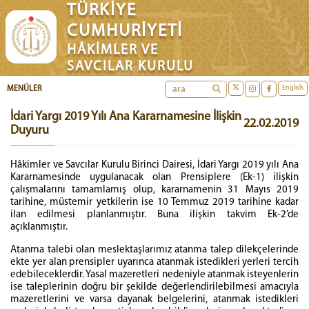
TÜRKİYE
CUMHURİYETİ
HÂKİMLER VE
SAVCILAR KURULU
English
MENÜLER
İdari Yargı 2019 Yılı Ana Kararnamesine İlişkin
22.02.2019
Duyuru
Hâkimler ve Savcılar Kurulu Birinci Dairesi, İdari Yargı 2019 yılı Ana
Kararnamesinde uygulanacak olan Prensiplere (Ek-1) ilişkin
çalışmalarını tamamlamış olup, kararnamenin 31 Mayıs 2019
tarihine, müstemir yetkilerin ise 10 Temmuz 2019 tarihine kadar
ilan edilmesi planlanmıştır. Buna ilişkin takvim Ek-2’de
açıklanmıştır.
Atanma talebi olan meslektaşlarımız atanma talep dilekçelerinde
ekte yer alan prensipler uyarınca atanmak istedikleri yerleri tercih
edebileceklerdir. Yasal mazeretleri nedeniyle atanmak isteyenlerin
ise taleplerinin doğru bir şekilde değerlendirilebilmesi amacıyla
mazeretlerini ve varsa dayanak belgelerini, atanmak istedikleri