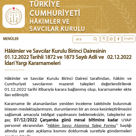
TÜRKİYE
CUMHURİYETİ
HÂKİMLER VE
SAVCILAR KURULU
English
MENÜLER
Hâkimler ve Savcılar Kurulu Birinci Dairesinin
01.12.2022 Tarihli 1872 ve 1873 Sayılı Adli ve
02.12.2022
İdari Yargı Kararnameleri
Hâkimler ve Savcılar Kurulu Birinci Dairesi tarafından, hâkim ve
Cumhuriyet savcılarının mazeret talepleri değerlendirilerek
01.12.2022 tarihi itibarıyla karara bağlanmış olup, kararnameler ekte
ilan edilmiştir.
Kararname ile atananlardan yeniden inceleme talebinde bulunmak
isteyen meslektaşlarımızın, durumlarının bir an önce kesinleştirilmesini
sağlamak amacıyla tebligat yapılmasını beklemeksizin, taleplerini en
geç
07/12/2022
Çarşamba günü mesai bitimine kadar
UYAP
personel ekranından “
Hâkim Savcı Atanma Talep Formu
” başlığı
altında yer alan açıklama kısmını doldurmak suretiyle göndermeleri