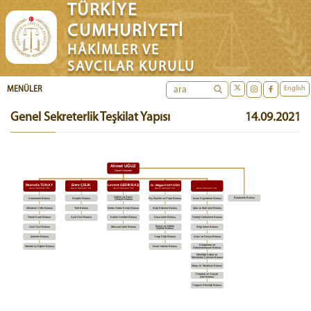
TÜRKİYE
CUMHURİYETİ
HÂKİMLER VE
SAVCILAR KURULU
English
MENÜLER
Genel Sekreterlik Teşkilat Yapısı
14.09.2021
Ahmet UĞUZ
Genel Sekreter
Mustafa TÜNAY
Emre ÇELİK
Levent GEDİKBAŞ
Dr. Müjgan KARYAĞDI
Genel Sekreter Yrd.
Genel Sekreter Yrd.
Genel Sekreter Yrd.
Genel Sekreter Yrd.
Genel Sekreter Yrd.
Hakim ve Savcı
Başkanlık Bürosu
Dış İlişkiler ve Proje Bürosu
İnsan Kaynakları Bürosu
Kararname Bürosu
Disiplin Bürosu
Şikayet Bürosu
İdari ve Mali İşler Bürosu
Müstemir Yetki Bürosu
Terfi Bürosu
Gelen Giden Evrak Bürosu
Bilgi Edinme Bürosu
Dava İşleri Bürosu
Genel Kurul Bürosu
Açık Sicil Bürosu
Kolluk Amirleri Bürosu
Strateji Geliştirme Bürosu
Basın ve Halkla
Mevzuat İşleri Bürosu
Bilgi İşlem Bürosu
Gizli Sicil Bürosu
İlişkiler Bürosu
İşlemler Bürosu
Yargı Etiği Bürosu
Arşiv ve Dosya Bürosu
Kütüphane ve
Meslek İçi Eğitim Bürosu
İnsan Hakları Bürosu
Dokümantasyon Bürosu
Mesleğe Kabul ve
Meslekten Çekilme Bürosu
Maaş ve Tahakkuk Bürosu
Protokol ve Sosyal
İşler Bürosu
Yargının Etkinliği Bürosu