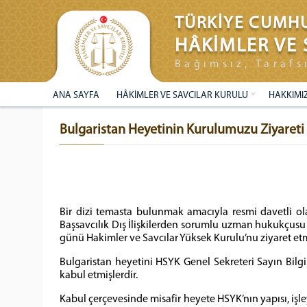
TÜRKİYE CUMHU
HÂKİMLER VE 
Bağımsız, Tarafs
ANA SAYFA
HÂKİMLER VE SAVCILAR KURULU
HAKKIMI
Bulgaristan Heyetinin Kurulumuzu Ziyareti
Bir dizi temasta bulunmak amacıyla resmi davetli o
Başsavcılık Dış İlişkilerden sorumlu uzman hukukçu
günü Hakimler ve Savcılar Yüksek Kurulu’nu ziyaret etm
Bulgaristan heyetini HSYK Genel Sekreteri Sayın Bi
kabul etmişlerdir.
Kabul çerçevesinde misafir heyete HSYK’nın yapısı, işle