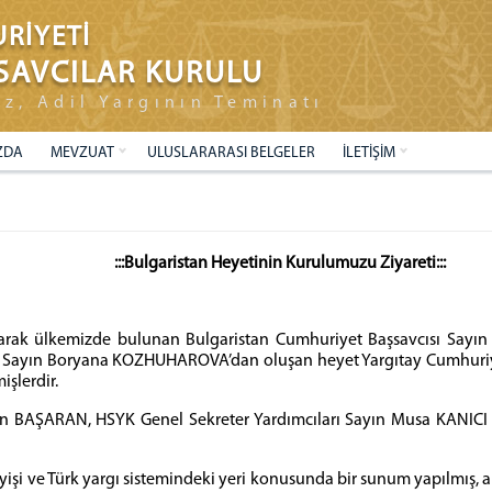
RİYETİ
SAVCILAR KURULU
ız, Adil Yargının Teminatı
ZDA
MEVZUAT
ULUSLARARASI BELGELER
İLETİŞİM
:::Bulgaristan Heyetinin Kurulumuzu Ziyareti:::
larak ülkemizde bulunan Bulgaristan Cumhuriyet Başsavcısı Sayı
su Sayın Boryana KOZHUHAROVA’dan oluşan heyet Yargıtay Cumhuriy
işlerdir.
lgin BAŞARAN, HSYK Genel Sekreter Yardımcıları Sayın Musa KANI
yişi ve Türk yargı sistemindeki yeri konusunda bir sunum yapılmış, ar