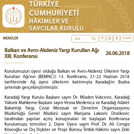
TÜRKİYE
CUMHURİYETİ
HÂKİMLER VE
SAVCILAR KURULU
English
MENÜLER
Balkan ve Avro-Akdeniz Yargı Kurulları Ağı
26.06.2018
XIII. Konferansı
Kurulumuzun üyesi olduğu Balkan ve Avro-Akdeniz Ülkeleri Yargı
Kurulları Ağı’nın (BEMNCJ) 13. Konferansı, 21-22 Haziran 2018
tarihlerinde Ağ üyesi ülkelerin katılımıyla Karadağ’ın Budva
şehrinde gerçekleştirilmiştir.
Karadağ Yargı Kurulu Başkanı sayın Dr. Mladen Vukcevic, Karadağ
Yüksek Mahkeme Başkanı sayın Vesna Medenica ve Karadağ Adalet
Bakanlığı Yargı, Cezai Mevzuat ve Denetim Organizasyonu
Müdürlüğü Genel Müdürü sayın Marijana Lakovic Draškovic
tarafından yapılan açılış konuşmaları ile başlayan Konferansa
Kurulumuzu temsilen 2. Daire Üyesi sayın Prof. Dr. Ali Cengiz
Köseoğlu ve Dış İlişkiler ve Proje Bürosu Tetkik Hâkimi sayın Zeki