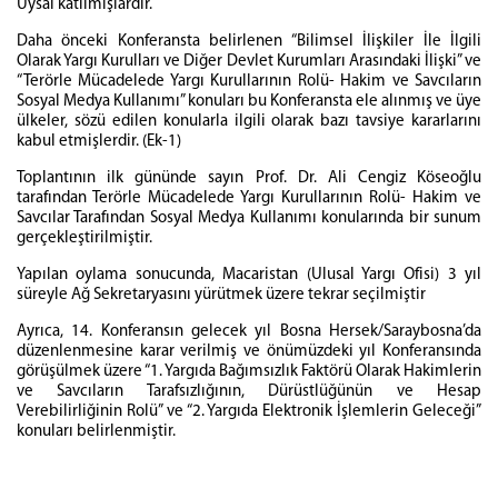
Uysal katılmışlardır.
Daha önceki Konferansta belirlenen “Bilimsel İlişkiler İle İlgili
Olarak Yargı Kurulları ve Diğer Devlet Kurumları Arasındaki İlişki” ve
“Terörle Mücadelede Yargı Kurullarının Rolü- Hakim ve Savcıların
Sosyal Medya Kullanımı” konuları bu Konferansta ele alınmış ve üye
ülkeler, sözü edilen konularla ilgili olarak bazı tavsiye kararlarını
kabul etmişlerdir. (Ek-1)
Toplantının ilk gününde sayın Prof. Dr. Ali Cengiz Köseoğlu
tarafından Terörle Mücadelede Yargı Kurullarının Rolü- Hakim ve
Savcılar Tarafından Sosyal Medya Kullanımı konularında bir sunum
gerçekleştirilmiştir.
Yapılan oylama sonucunda, Macaristan (Ulusal Yargı Ofisi) 3 yıl
süreyle Ağ Sekretaryasını yürütmek üzere tekrar seçilmiştir
Ayrıca, 14. Konferansın gelecek yıl Bosna Hersek/Saraybosna’da
düzenlenmesine karar verilmiş ve önümüzdeki yıl Konferansında
görüşülmek üzere “1. Yargıda Bağımsızlık Faktörü Olarak Hakimlerin
ve Savcıların Tarafsızlığının, Dürüstlüğünün ve Hesap
Verebilirliğinin Rolü” ve “2. Yargıda Elektronik İşlemlerin Geleceği”
konuları belirlenmiştir.