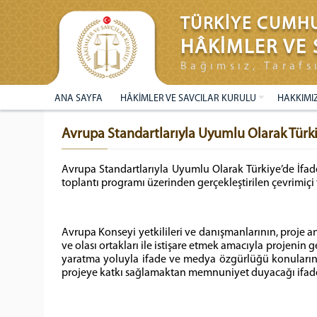
TÜRKİYE CUMHU
HÂKİMLER VE 
Bağımsız, Tarafs
ANA SAYFA
HÂKİMLER VE SAVCILAR KURULU
HAKKIMI
Avrupa Standartlarıyla Uyumlu Olarak Türkiy
Avrupa Standartlarıyla Uyumlu Olarak Türkiye’de İfad
toplantı programı üzerinden gerçekleştirilen çevrimiçi
Avrupa Konseyi yetkilileri ve danışmanlarının, proje an
ve olası ortakları ile istişare etmek amacıyla projenin 
yaratma yoluyla ifade ve medya özgürlüğü konuların
projeye katkı sağlamaktan memnuniyet duyacağı ifade e