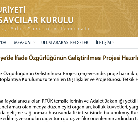
RİYETİ
SAVCILAR KURULU
ız, Adil Yargının Teminatı
ZDA
MEVZUAT
ULUSLARARASI BELGELER
İLETİŞİM
e’de İfade Özgürlüğünün Geliştirilmesi Projesi Hazırlı
e Özgürlüğünün Geliştirilmesi Projesi çerçevesinde, proje hazırlık
 toplantıya Kurulumuzu temsilen Dış İlişkiler ve Proje Bürosu Tetkik
a faydalanıcısı olan RTÜK temsilcilerinin ve Adalet Bakanlığı yetkili
genel amacı olan medya düzenleyici organları, kolluk kuvvetleri, yargı
da gelişme sağlanması hususunda fikir teatisinde bulunulmuş, Ku
dilmiş ve sunulan diğer tüm görüş ve fikir önerilerinin ardından t