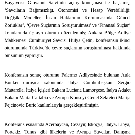
Başşavcısı Giovanni Salvi’nin açılış konuşması ile başlamış;
‘Savcıların Bağımsızlığı, Otonomisi ve Hesap Verebilirliği:
Değişik Modeller, İnsan Haklarının Korunmasında Güncel
Zorluklar’, ‘Çevre Suçlarının Soruşturulması’ ve ‘Finansal Suçlar’
konularında üç ayrı oturum düzenlenmiş; Ankara Bölge Adliye
Mahkemesi Cumhuriyet Savcısı Hülya Çetin, konferansın ikinci
oturumunda Türkiye’de çevre suçlarının soruşturulması hakkında
bir sunum yapmıştır.
Konferansın sonuç oturumu Palermo Adliyesinde bulunan Aula
Bunker duruşma salonunda İtalya Cumhurbaşkanı Sergio
Mattarella, İtalya İçişleri Bakanı Luciana Lamorgese, İtalya Adalet
Bakanı Marta Cartabia ve Avrupa Konseyi Genel Sekreteri Marija
Pejcinovic Buric katılımlarıyla gerçekleştirilmiştir.
Konferans esnasında Azerbaycan, Cezayir, İskoçya, İtalya, Libya,
Portekiz, Tunus gibi ülkelerin ve Avrupa Savcıları Danışma