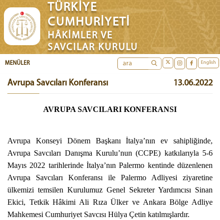
TÜRKİYE
CUMHURİYETİ
HÂKİMLER VE
SAVCILAR KURULU
English
MENÜLER
Avrupa Savcıları Konferansı
13.06.2022
AVRUPA SAVCILARI KONFERANSI
Avrupa Konseyi Dönem Başkanı İtalya’nın ev sahipliğinde,
Avrupa Savcıları Danışma Kurulu’nun (CCPE) katkılarıyla 5-6
Mayıs 2022 tarihlerinde İtalya’nın Palermo kentinde düzenlenen
Avrupa Savcıları Konferansı ile Palermo Adliyesi ziyaretine
ülkemizi temsilen Kurulumuz Genel Sekreter Yardımcısı Sinan
Ekici, Tetkik Hâkimi Ali Rıza Ülker ve Ankara Bölge Adliye
Mahkemesi Cumhuriyet Savcısı Hülya Çetin katılmışlardır.