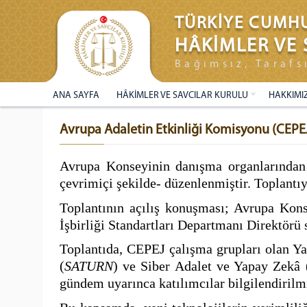
TÜRKİYE CUMHU
HÂKİMLER VE 
Bağımsız, Tarafs
ANA SAYFA
HÂKİMLER VE SAVCILAR KURULU
HAKKIMI
Avrupa Adaletin Etkinliği Komisyonu (CEPEJ
Avrupa Konseyinin danışma organlarından 
çevrimiçi şekilde- düzenlenmiştir.
Toplantıy
Toplantının açılış konuşması; Avrupa Kon
İşbirliği Standartları Departmanı Direktör
Toplantıda, CEPEJ çalışma grupları olan Ya
(
SATURN
) ve Siber Adalet ve Yapay Zek
â
gündem uyarınca katılımcılar bilgilendirilmi