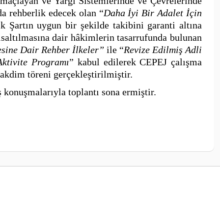
 amaçlayan ve Yargı Sistemlerinde ve Çevrelerinde
a rehberlik edecek olan “
Daha İyi Bir Adalet İçin
k Şartın uygun bir şekilde takibini garanti altına
ısaltılmasına dair hâkimlerin tasarrufunda bulunan
sine Dair Rehber İlkeler”
ile
“
Revize Edilmiş Adli
ktivite Programı
” kabul edilerek CEPEJ çalışma
takdim töreni gerçekleştirilmiştir.
konuşmalarıyla toplantı sona ermiştir.