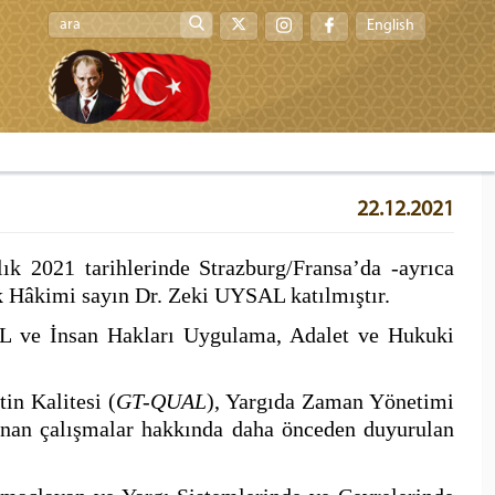
English
22.12.2021
k 2021 tarihlerinde Strazburg/Fransa’da -ayrıca
k H
â
kimi
sayın Dr. Zeki UYSAL katılmıştır.
EL ve İnsan Hakları Uygulama, Adalet ve Hukuki
tin Kalitesi (
GT-QUAL
), Yargıda Zaman Yönetimi
nan çalışmalar hakkında daha önceden duyurulan