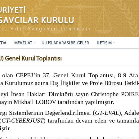
RİYETİ
SAVCILAR KURULU
ız, Adil Yargının Teminatı
ZDA
MEVZUAT
ULUSLARARASI BELGELER
İLETİŞİM
) Genel Kurul Toplantısı
olan CEPEJ’in 37. Genel Kurul Toplantısı, 8-9 Aralı
a Kurulumuz adına Dış İlişkiler ve Proje Bürosu Tetki
seyi İnsan Hakları Direktörü sayın Christophe POIR
ü sayın Mikhail LOBOV tarafından yapılmıştır.
rgı Sistemlerinin Değerlendirilmesi (
GT-EVAL
), Adale
(
GT-CYBERJUST
) tarafından devam eden ve tamamla
ştir.