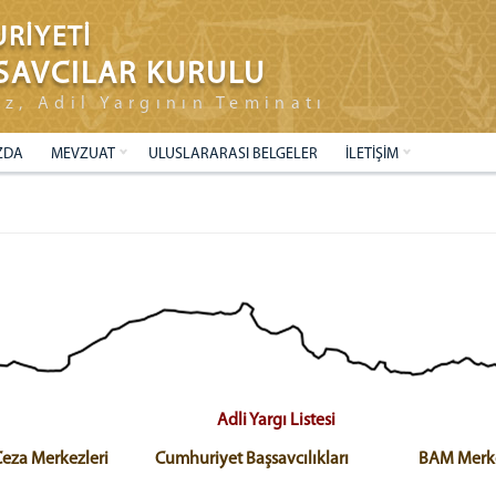
RİYETİ
SAVCILAR KURULU
ız, Adil Yargının Teminatı
ZDA
MEVZUAT
ULUSLARARASI BELGELER
İLETİŞİM
Adli Yargı Listesi
Ceza Merkezleri
Cumhuriyet Başsavcılıkları
BAM Merkez