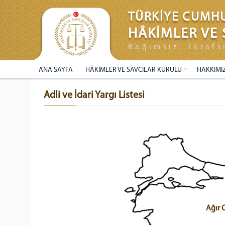
TÜRKİYE CUMHU
HÂKİMLER VE 
Bağımsız, Tarafs
ANA SAYFA
HÂKİMLER VE SAVCILAR KURULU
HAKKIMI
Adli ve İdari Yargı Listesi
Ağır 