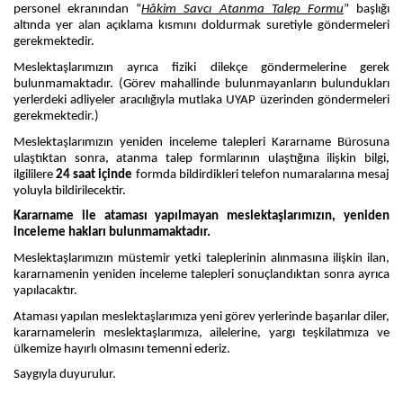
personel ekranından “
Hâkim Savcı Atanma Talep Formu
” başlığı
altında yer alan açıklama kısmını doldurmak suretiyle göndermeleri
gerekmektedir.
Meslektaşlarımızın ayrıca fiziki dilekçe göndermelerine gerek
bulunmamaktadır. (Görev mahallinde bulunmayanların bulundukları
yerlerdeki adliyeler aracılığıyla mutlaka UYAP üzerinden göndermeleri
gerekmektedir.)
Meslektaşlarımızın yeniden inceleme talepleri Kararname Bürosuna
ulaştıktan sonra, atanma talep formlarının ulaştığına ilişkin bilgi,
ilgililere
24 saat içinde
formda bildirdikleri telefon numaralarına mesaj
yoluyla bildirilecektir.
Kararname ile ataması yapılmayan meslektaşlarımızın, yeniden
inceleme hakları bulunmamaktadır.
Meslektaşlarımızın müstemir yetki taleplerinin alınmasına ilişkin ilan,
kararnamenin yeniden inceleme talepleri sonuçlandıktan sonra ayrıca
yapılacaktır.
Ataması yapılan meslektaşlarımıza yeni görev yerlerinde başarılar diler,
kararnamelerin meslektaşlarımıza, ailelerine, yargı teşkilatımıza ve
ülkemize hayırlı olmasını temenni ederiz.
Saygıyla duyurulur.