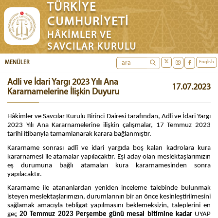
TÜRKİYE
CUMHURİYETİ
HÂKİMLER VE
SAVCILAR KURULU
English
MENÜLER
Adli ve İdari Yargı 2023 Yılı Ana
17.07.2023
Kararnamelerine İlişkin Duyuru
Hâkimler ve Savcılar Kurulu Birinci Dairesi tarafından, Adli ve İdari Yargı
2023 Yılı Ana Kararnamelerine ilişkin çalışmalar, 17 Temmuz 2023
tarihi itibarıyla tamamlanarak karara bağlanmıştır.
Kararname sonrası adlî ve idari yargıda boş kalan kadrolara kura
kararnamesi ile atamalar yapılacaktır. Eşi aday olan meslektaşlarımızın
eş durumuna bağlı atamaları kura kararnamesinden sonra
yapılacaktır.
Kararname ile atananlardan yeniden inceleme talebinde bulunmak
isteyen meslektaşlarımızın, durumlarının bir an önce kesinleştirilmesini
sağlamak amacıyla tebligat yapılmasını beklemeksizin, taleplerini en
geç
20 Temmuz 2023 Perşembe günü mesai bitimine kadar
UYAP