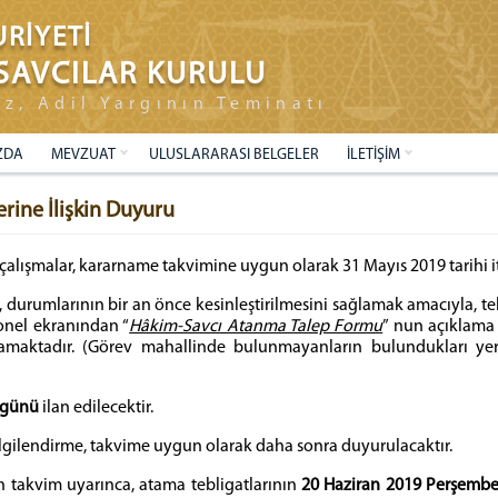
RİYETİ
SAVCILAR KURULU
ız, Adil Yargının Teminatı
ZDA
MEVZUAT
ULUSLARARASI BELGELER
İLETİŞİM
erine İlişkin Duyuru
n çalışmalar, kararname takvimine uygun olarak 31 Mayıs 2019 tarihi i
 durumlarının bir an önce kesinleştirilmesini sağlamak amacıyla, te
nel ekranından “
Hâkim-Savcı Atanma Talep Formu
” nun açıklama
amaktadır. (Görev mahallinde bulunmayanların bulundukları yerl
i günü
ilan edilecektir.
bilgilendirme, takvime uygun olarak daha sonra duyurulacaktır.
kin takvim uyarınca, atama tebligatlarının
20 Haziran 2019 Perşemb