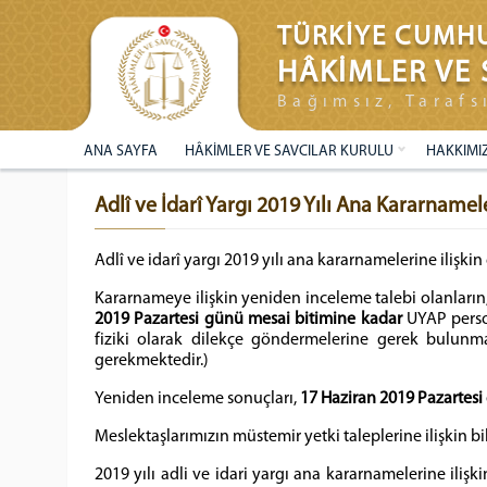
TÜRKİYE CUMHU
HÂKİMLER VE 
Bağımsız, Tarafs
ANA SAYFA
HÂKİMLER VE SAVCILAR KURULU
HAKKIMI
Adlî ve İdarî Yargı 2019 Yılı Ana Kararnamel
Adlî ve idarî yargı 2019 yılı ana kararnamelerine ilişki
Kararnameye ilişkin yeniden inceleme talebi olanların,
2019 Pazartesi günü mesai bitimine kadar
UYAP perso
fiziki olarak dilekçe göndermelerine gerek bulunm
gerekmektedir.)
Yeniden inceleme sonuçları,
17 Haziran 2019 Pazartes
Meslektaşlarımızın müstemir yetki taleplerine ilişkin 
2019 yılı adli ve idari yargı ana kararnamelerine iliş