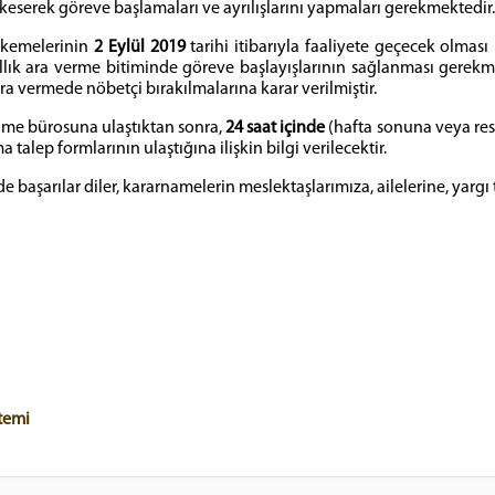
i keserek göreve başlamaları ve ayrılışlarını yapmaları gerekmektedir.
ahkemelerinin
2 Eylül 2019
tarihi itibarıyla faaliyete geçecek olma
llık ara verme bitiminde göreve başlayışlarının sağlanması gerekm
ra vermede nöbetçi bırakılmalarına karar verilmiştir.
ame bürosuna ulaştıktan sonra,
24 saat içinde
(hafta sonuna veya resm
talep formlarının ulaştığına ilişkin bilgi verilecektir.
 başarılar diler, kararnamelerin meslektaşlarımıza, ailelerine, yargı 
temi