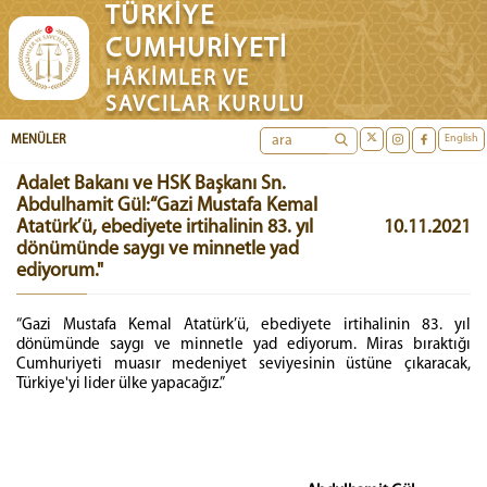
TÜRKİYE
CUMHURİYETİ
HÂKİMLER VE
SAVCILAR KURULU
English
MENÜLER
Adalet Bakanı ve HSK Başkanı Sn.
Abdulhamit Gül:“Gazi Mustafa Kemal
Atatürk’ü, ebediyete irtihalinin 83. yıl
10.11.2021
dönümünde saygı ve minnetle yad
ediyorum."
“Gazi Mustafa Kemal Atatürk’ü, ebediyete irtihalinin 83. yıl
dönümünde saygı ve minnetle yad ediyorum. Miras bıraktığı
Cumhuriyeti muasır medeniyet seviyesinin üstüne çıkaracak,
Türkiye'yi lider ülke yapacağız.”