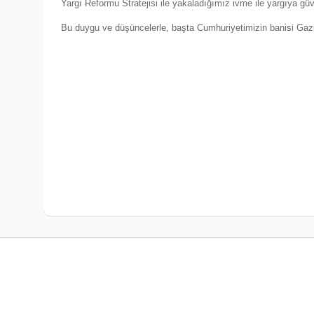
Yargı Reformu Stratejisi ile yakaladığımız ivme ile yargıya gü
Bu duygu ve düşüncelerle, başta Cumhuriyetimizin banisi Gazi M