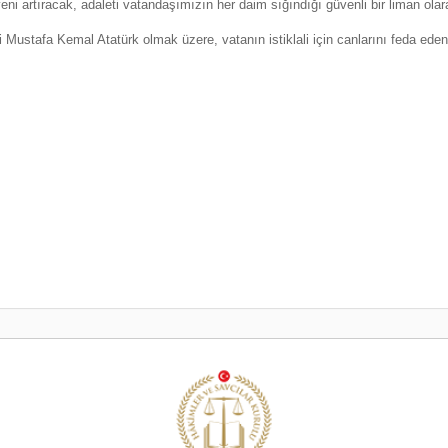
veni artıracak, adaleti vatandaşımızın her daim sığındığı güvenli bir liman 
ustafa Kemal Atatürk olmak üzere, vatanın istiklali için canlarını feda eden 