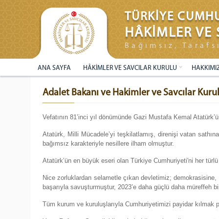
TÜRKİYE CUMHU
HÂKİMLER VE 
Bağımsız, Tarafs
ANA SAYFA
HÂKİMLER VE SAVCILAR KURULU
HAKKIMI
Adalet Bakanı ve Hakimler ve Savcılar Kur
Vefatının 81’inci yıl dönümünde Gazi Mustafa Kemal Atatürk’ü
Atatürk, Milli Mücadele’yi teşkilatlamış, direnişi vatan sath
bağımsız karakteriyle nesillere ilham olmuştur.
Atatürk’ün en büyük eseri olan Türkiye Cumhuriyeti'ni her türlü
Nice zorluklardan selametle çıkan devletimiz; demokrasisine,
başarıyla savuşturmuştur, 2023’e daha güçlü daha müreffeh bir
Tüm kurum ve kuruluşlarıyla Cumhuriyetimizi payidar kılmak pa