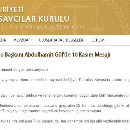
RİYETİ
SAVCILAR KURULU
ız, Adil Yargının Teminatı
ZDA
MEVZUAT
ULUSLARARASI BELGELER
İLETİŞİM
ulu Başkanı Abdulhamit Gül'ün 10 Kasım Mesajı
 minnet ve şükranla anıyoruz.
ına yaymış ve hem askeri hem siyasi liderliğiyle Kurtuluş Savaşı’nı zafere ul
 dahili ve harici tehlike ve tehditlerden korurken bugün dahi Milli Mücadele ru
 hududuna ve hukukuna mütecaviz girişimleri 15 Temmuz’da olduğu gibi Fırat 
 Türkiye’yi ulaştırmanın gayreti ve heyecanı içinde olmuştur.
ydasında buluşan Türk yargısı da, her dönemde olduğu gibi vazifesinin başınd