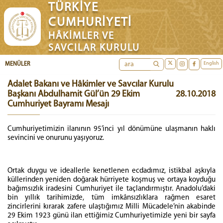
TÜRKİYE
CUMHURİYETİ
HÂKİMLER VE
SAVCILAR KURULU
English
MENÜLER
Adalet Bakanı ve Hâkimler ve Savcılar Kurulu
Başkanı Abdulhamit Gül’ün 29 Ekim
28.10.2018
Cumhuriyet Bayramı Mesajı
Cumhuriyetimizin ilanının 95’inci yıl dönümüne ulaşmanın haklı
sevincini ve onurunu yaşıyoruz.
Ortak duygu ve ideallerle kenetlenen ecdadımız, istikbal aşkıyla
küllerinden yeniden doğarak hürriyete koşmuş ve ortaya koyduğu
bağımsızlık iradesini Cumhuriyet ile taçlandırmıştır. Anadolu’daki
bin yıllık tarihimizde, tüm imkânsızlıklara rağmen esaret
zincirlerini kırarak zafere ulaştığımız Milli Mücadele’nin akabinde
29 Ekim 1923 günü ilan ettiğimiz Cumhuriyetimizle yeni bir sayfa