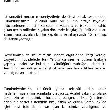
açılmıştır.
İstikametini muasır medeniyetlerin de ötesi olarak tespit eden
Cumhuriyetimiz; gücünü milli bir şuurun ortaya koyduğu
mücadeleden almıştır. Bu şuur ile vatanına ve istikbaline sahip
çıkan necip milletimiz, yakın dönemde karşılaştığı türlü zorlukları
aşmış, kara sayfaları bir bir kapatmış ve nihayetinde 15 Temmuz
destanını yazmıştır.
Devletimizin ve milletimizin ihanet örgütlerine karşı verdiği
topyekûn mücadelede Türk Yargısı da üzerine düşeni layıkıyla
yapmış, adaleti ve hukukun üstünlüğünü muhafaza ederek 15
Temmuz hain kalkışmasına iştirak edenlere hak ettikleri cezaları
vermiş ve vermektedir.
Cumhuriyetimizin 100’üncü yılına tekabül eden 2023
hedeflerimize emin adımlarla yürüyoruz. Adalet Bakanlığı olarak
ülkemizin ve milletimizin huzurunu, barışını, birlikteliğini temin
eden bir adalet sisteminin hızlı, etkin ve güven veren şekilde
işletilmesi için daima var olan bilincimiz, kararlığımız ve