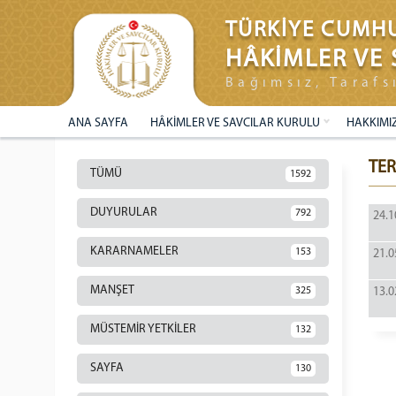
TÜRKİYE CUMHU
HÂKİMLER VE 
Bağımsız, Tarafs
ANA SAYFA
HÂKİMLER VE SAVCILAR KURULU
HAKKIMI
TER
TÜMÜ
1592
DUYURULAR
792
24.1
KARARNAMELER
153
21.0
MANŞET
325
13.0
MÜSTEMİR YETKİLER
132
SAYFA
130