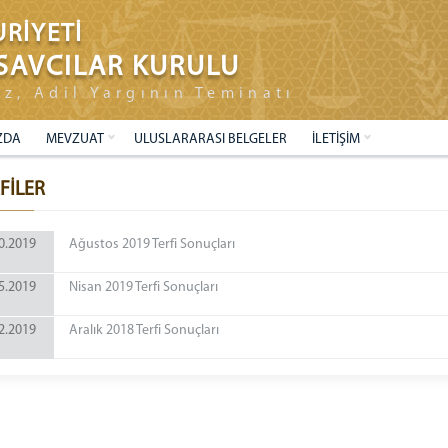
RİYETİ
SAVCILAR KURULU
ız, Adil Yargının Teminatı
ZDA
MEVZUAT
ULUSLARARASI BELGELER
İLETİŞİM
FİLER
0.2019
Ağustos 2019 Terfi Sonuçları
5.2019
Nisan 2019 Terfi Sonuçları
2.2019
Aralık 2018 Terfi Sonuçları