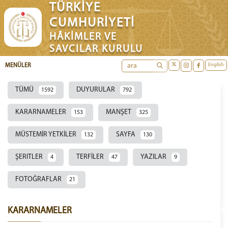
TÜRKİYE
CUMHURİYETİ
HÂKİMLER VE
SAVCILAR KURULU
English
MENÜLER
TÜMÜ
DUYURULAR
1592
792
KARARNAMELER
MANŞET
153
325
MÜSTEMİR YETKİLER
SAYFA
132
130
ŞERITLER
TERFİLER
YAZILAR
4
47
9
FOTOĞRAFLAR
21
KARARNAMELER