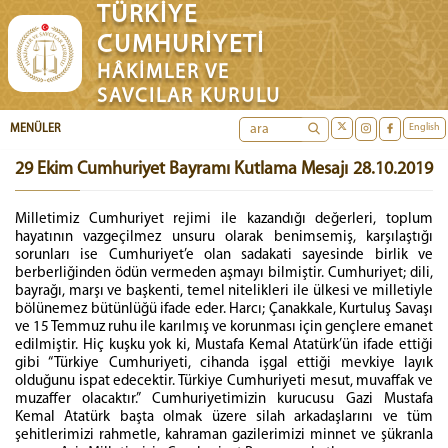
TÜRKİYE
CUMHURİYETİ
HÂKİMLER VE
SAVCILAR KURULU
English
MENÜLER
29 Ekim Cumhuriyet Bayramı Kutlama Mesajı
28.10.2019
Milletimiz Cumhuriyet rejimi ile kazandığı değerleri, toplum
hayatının vazgeçilmez unsuru olarak benimsemiş, karşılaştığı
sorunları ise Cumhuriyet’e olan sadakati sayesinde birlik ve
berberliğinden ödün vermeden aşmayı bilmiştir. Cumhuriyet; dili,
bayrağı, marşı ve başkenti, temel nitelikleri ile ülkesi ve milletiyle
bölünemez bütünlüğü ifade eder. Harcı; Çanakkale, Kurtuluş Savaşı
ve 15 Temmuz ruhu ile karılmış ve korunması için gençlere emanet
edilmiştir. Hiç kuşku yok ki, Mustafa Kemal Atatürk’ün ifade ettiği
gibi “Türkiye Cumhuriyeti, cihanda işgal ettiği mevkiye layık
olduğunu ispat edecektir. Türkiye Cumhuriyeti mesut, muvaffak ve
muzaffer olacaktır.” Cumhuriyetimizin kurucusu Gazi Mustafa
Kemal Atatürk başta olmak üzere silah arkadaşlarını ve tüm
şehitlerimizi rahmetle, kahraman gazilerimizi minnet ve şükranla