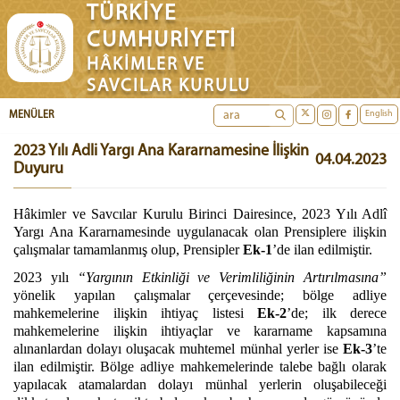
TÜRKİYE
CUMHURİYETİ
HÂKİMLER VE
SAVCILAR KURULU
English
MENÜLER
2023 Yılı Adli Yargı Ana Kararnamesine İlişkin
04.04.2023
Duyuru
Hâkimler ve Savcılar Kurulu Birinci Dairesince, 2023 Yılı Adlî
Yargı Ana Kararnamesinde uygulanacak olan Prensiplere ilişkin
çalışmalar tamamlanmış olup, Prensipler
Ek-1
’de ilan edilmiştir.
2023 yılı
“Yargının Etkinliği ve Verimliliğinin Artırılmasına”
yönelik yapılan çalışmalar çerçevesinde; bölge adliye
mahkemelerine ilişkin ihtiyaç listesi
Ek-2
’de; ilk derece
mahkemelerine ilişkin ihtiyaçlar ve kararname kapsamına
alınanlardan dolayı oluşacak muhtemel münhal yerler ise
Ek-3
’te
ilan edilmiştir.
Bölge adliye mahkemelerinde talebe bağlı olarak
yapılacak atamalardan dolayı münhal yerlerin oluşabileceği