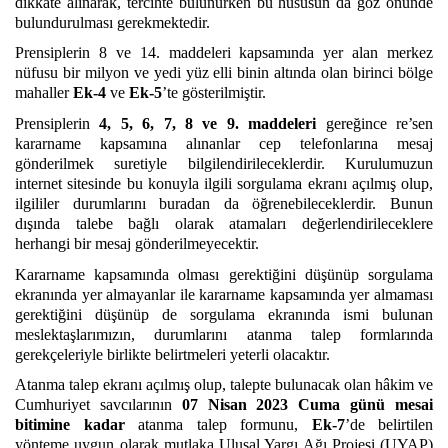
dikkate alınarak, tercihte bulunurken bu hususun da göz önünde
bulundurulması gerekmektedir.
Prensiplerin 8 ve 14. maddeleri kapsamında yer alan merkez
nüfusu bir milyon ve yedi yüz elli binin altında olan birinci bölge
mahaller
Ek-4
ve
Ek-5
’te gösterilmiştir.
Prensiplerin
4, 5, 6, 7, 8 ve 9. maddeleri
gereğince re’sen
kararname kapsamına alınanlar cep telefonlarına mesaj
gönderilmek suretiyle bilgilendirileceklerdir. Kurulumuzun
internet sitesinde bu konuyla ilgili
sorgulama ekranı
açılmış olup,
ilgililer durumlarını buradan da öğrenebileceklerdir. Bunun
dışında talebe bağlı olarak atamaları değerlendirileceklere
herhangi bir mesaj gönderilmeyecektir.
Kararname kapsamında olması gerektiğini düşünüp sorgulama
ekranında yer almayanlar ile kararname kapsamında yer almaması
gerektiğini düşünüp de sorgulama ekranında ismi bulunan
meslektaşlarımızın, durumlarını atanma talep formlarında
gerekçeleriyle birlikte belirtmeleri yeterli olacaktır.
Atanma talep ekranı açılmış olup, talepte bulunacak olan hâkim ve
Cumhuriyet savcılarının
07 Nisan 2023 Cuma günü mesai
bitimine
kadar
atanma talep formunu,
Ek-7
’de belirtilen
yönteme uygun olarak mutlaka Ulusal Yargı Ağı Projesi (UYAP)