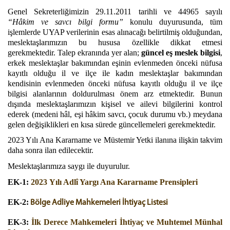
Genel Sekreterliğimizin 29.11.2011 tarihli ve 44965 sayılı
“Hâkim ve savcı bilgi formu”
konulu duyurusunda, tüm
işlemlerde UYAP verilerinin esas alınacağı belirtilmiş olduğundan,
meslektaşlarımızın bu hususa özellikle dikkat etmesi
gerekmektedir. Talep ekranında yer alan;
güncel
eş meslek bilgisi
,
erkek meslektaşlar bakımından eşinin evlenmeden önceki nüfusa
kayıtlı olduğu il ve ilçe ile kadın meslektaşlar bakımından
kendisinin evlenmeden önceki nüfusa kayıtlı olduğu il ve ilçe
bilgisi alanlarının doldurulması önem arz etmektedir. Bunun
dışında meslektaşlarımızın kişisel ve ailevi bilgilerini kontrol
ederek (medeni hâl, eşi hâkim savcı, çocuk durumu vb.) meydana
gelen değişiklikleri en kısa sürede güncellemeleri gerekmektedir.
2023 Yılı Ana Kararname ve Müstemir Yetki ilanına ilişkin takvim
daha sonra ilan edilecektir.
Meslektaşlarımıza saygı ile duyurulur.
EK-1:
2023 Yılı Adlî Yargı Ana Kararname Prensipleri
EK-2:
Bölge Adliye Mahkemeleri İhtiyaç Listesi
EK-3:
İlk Derece Mahkemeleri İhtiyaç ve Muhtemel Münhal