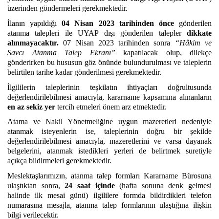
üzerinden göndermeleri gerekmektedir.
İlanın yapıldığı
04 Nisan 2023
tarihinden önce
gönderilen
atanma talepleri ile UYAP dışı gönderilen talepler
dikkate
alınmayacaktır.
07 Nisan 2023 tarihinden sonra
“Hâkim ve
Savcı Atanma Talep Ekranı”
kapatılacak olup, dilekçe
gönderirken bu hususun göz önünde bulundurulması ve taleplerin
belirtilen tarihe kadar gönderilmesi gerekmektedir.
İlgililerin taleplerinin teşkilatın ihtiyaçları doğrultusunda
değerlendirilebilmesi amacıyla, kararname kapsamına alınanların
en az sekiz
yer
tercih etmeleri önem arz etmektedir.
Atama ve Nakil Yönetmeliğine uygun mazeretleri nedeniyle
atanmak isteyenlerin ise, taleplerinin doğru bir şekilde
değerlendirilebilmesi amacıyla, mazeretlerini ve varsa dayanak
belgelerini, atanmak istedikleri yerleri de belirtmek suretiyle
açıkça bildirmeleri gerekmektedir.
Meslektaşlarımızın, atanma talep formları Kararname Bürosuna
ulaştıktan sonra,
24 saat içinde
(hafta sonuna denk gelmesi
halinde ilk mesai günü) ilgililere formda bildirdikleri telefon
numarasına mesajla, atanma talep formlarının ulaştığına ilişkin
bilgi verilecektir.