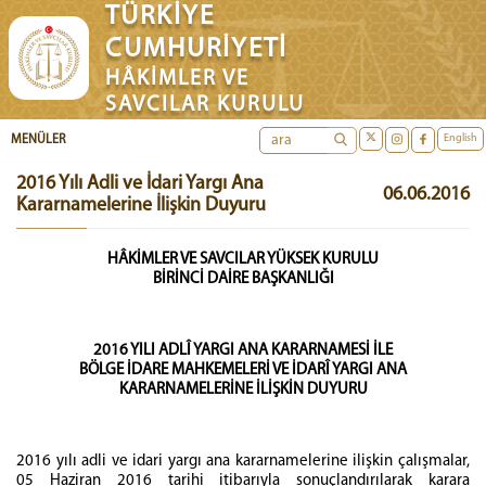
TÜRKİYE
CUMHURİYETİ
HÂKİMLER VE
SAVCILAR KURULU
English
MENÜLER
2016 Yılı Adli ve İdari Yargı Ana
06.06.2016
Kararnamelerine İlişkin Duyuru
HÂKİMLER VE SAVCILAR YÜKSEK KURULU
BİRİNCİ DAİRE BAŞKANLIĞI
2016 YILI ADLÎ YARGI ANA KARARNAMESİ İLE
BÖLGE İDARE MAHKEMELERİ VE İDARÎ YARGI ANA
KARARNAMELERİNE İLİŞKİN DUYURU
2016 yılı adli ve idari yargı ana kararnamelerine ilişkin çalışmalar,
05 Haziran 2016 tarihi itibarıyla sonuçlandırılarak karara