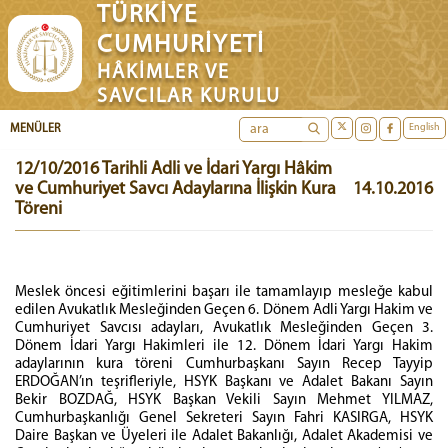
TÜRKİYE
CUMHURİYETİ
HÂKİMLER VE
SAVCILAR KURULU
English
MENÜLER
12/10/2016 Tarihli Adli ve İdari Yargı Hâkim
ve Cumhuriyet Savcı Adaylarına İlişkin Kura
14.10.2016
Töreni
Meslek öncesi eğitimlerini başarı ile tamamlayıp mesleğe kabul
edilen Avukatlık Mesleğinden Geçen 6. Dönem Adli Yargı Hakim ve
Cumhuriyet Savcısı adayları, Avukatlık Mesleğinden Geçen 3.
Dönem İdari Yargı Hakimleri ile 12. Dönem İdari Yargı Hakim
adaylarının kura töreni Cumhurbaşkanı Sayın Recep Tayyip
ERDOĞAN’ın teşrifleriyle, HSYK Başkanı ve Adalet Bakanı Sayın
Bekir BOZDAĞ, HSYK Başkan Vekili Sayın Mehmet YILMAZ,
Cumhurbaşkanlığı Genel Sekreteri Sayın Fahri KASIRGA, HSYK
Daire Başkan ve Üyeleri ile Adalet Bakanlığı, Adalet Akademisi ve