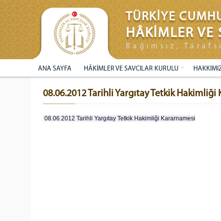
TÜRKİYE CUMHU
HÂKİMLER VE 
Bağımsız, Tarafs
ANA SAYFA
HÂKİMLER VE SAVCILAR KURULU
HAKKIMI
08.06.2012 Tarihli Yargıtay Tetkik Hakimliğ
08.06.2012 Tarihli Yargıtay Tetkik Hakimliği Kararnamesi