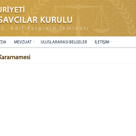
RİYETİ
SAVCILAR KURULU
ız, Adil Yargının Teminatı
ZDA
MEVZUAT
ULUSLARARASI BELGELER
İLETİŞİM
i Kararnamesi